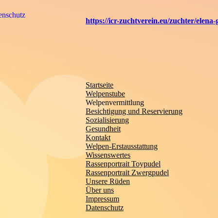
enschutz
https://icr-zuchtverein.eu/zuchter/elena-
Startseite
Welpenstube
Welpenvermittlung
Besichtigung und Reservierung
Sozialisierung
Gesundheit
Kontakt
Welpen-Erstausstattung
Wissenswertes
Rassenportrait Toypudel
Rassenportrait Zwergpudel
Unsere Rüden
Über uns
Impressum
Datenschutz