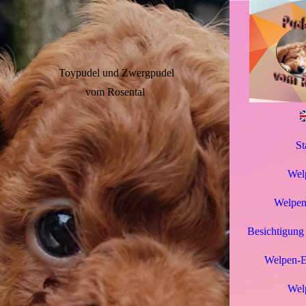
Toypudel und Zwergpudel
vom Rosental
St
Wel
Welpen
Besichtigung
Welpen-Er
Welp