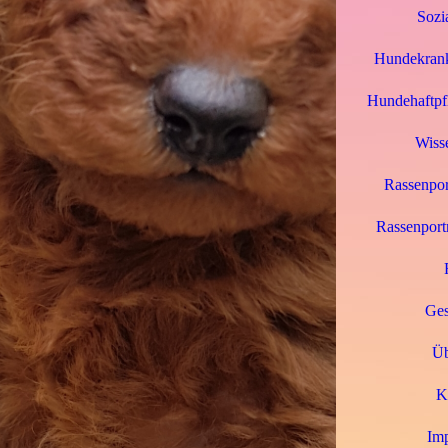
Sozi
Hundekrank
Hundehaftpfl
Wiss
Rassenpor
Rassenport
Ges
Üb
K
Im