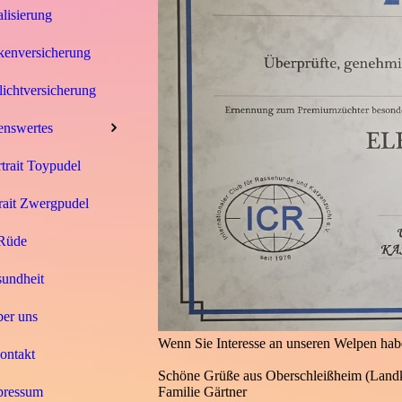
alisierung
enversicherung
ichtversicherung
enswertes
trait Toypudel
rait Zwergpudel
Rüde
undheit
er uns
Wenn Sie Interesse an unseren Welpen hab
ontakt
Schöne Grüße aus Oberschleißheim (Land
Familie Gärtner
pressum