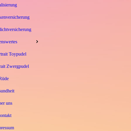
alisierung
enversicherung
ichtversicherung
enswertes
trait Toypudel
rait Zwergpudel
Rüde
undheit
er uns
ontakt
IMG-20250329-WA0001
pressum