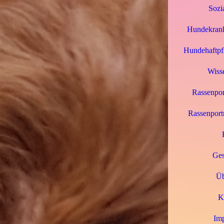
Sozi
Hundekrank
Hundehaftpfl
Wiss
Rassenpor
Rassenport
Ges
Üb
K
Im