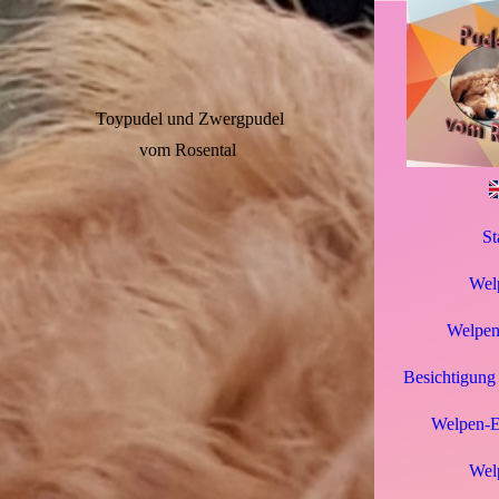
Toypudel und Zwergpudel
vom Rosental
St
Wel
Welpen
Besichtigung
Welpen-Er
Welp